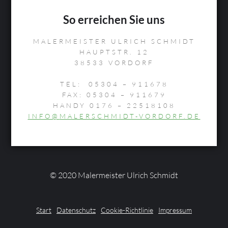
So erreichen Sie uns
MALERMEISTER ULRICH SCHMIDT
HAUPTSTR. 12
38533 VORDORF
TEL: 05304 – 911678
FAX: 05304 – 911679
HANDY 0176 – 22518108
INFO@
MALERSCHMIDT-VORDORF.DE
© 2020 Malermeister Ulrich Schmidt
Start
Datenschutz
Cookie-Richtlinie
Impressum