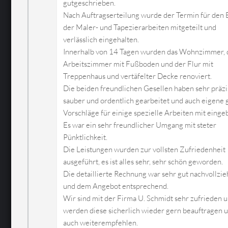
gutgeschrieben.
Nach Auftragserteilung wurde der Termin für den
der Maler- und Tapezierarbeiten mitgeteilt und
verlässlich eingehalten.
Innerhalb von 14 Tagen wurden das Wohnzimmer, 
Arbeitszimmer mit Fußboden und der Flur mit
Treppenhaus und vertäfelter Decke renoviert.
Die beiden freundlichen Gesellen haben sehr präzi
sauber und ordentlich gearbeitet und auch eigene 
Vorschläge für einige spezielle Arbeiten mit einge
Es war ein sehr freundlicher Umgang mit steter
Pünktlichkeit.
Die Leistungen wurden zur vollsten Zufriedenheit
ausgeführt, es ist alles sehr, sehr schön geworden.
Die detaillierte Rechnung war sehr gut nachvollzi
und dem Angebot entsprechend.
Wir sind mit der Firma U. Schmidt sehr zufrieden 
werden diese sicherlich wieder gern beauftragen 
auch weiterempfehlen.