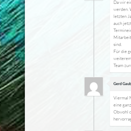
Da wir e
werden. 
letzten J
auch jetz
Terminei
Mitarbeit
sind.
Für die g
weiterem
Team zu
Gerd Gau
Viermal M
eine gan
Obwohl di
hervorrag