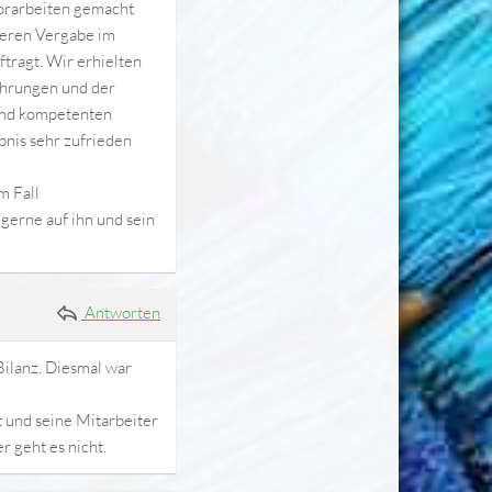
Vorarbeiten gemacht
ßeren Vergabe im
ftragt. Wir erhielten
ührungen und der
 und kompetenten
bnis sehr zufrieden
m Fall
gerne auf ihn und sein
Antworten
Bilanz. Diesmal war
t und seine Mitarbeiter
r geht es nicht.