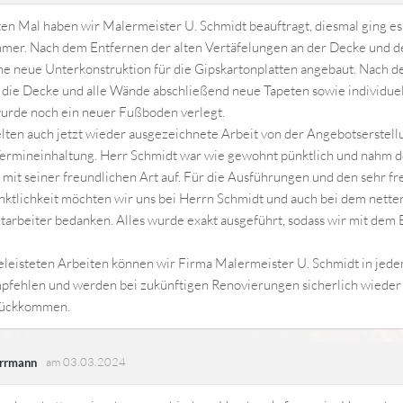
en Mal haben wir Malermeister U. Schmidt beauftragt, diesmal ging e
mmer. Nach dem Entfernen der alten Vertäfelungen an der Decke und 
ne neue Unterkonstruktion für die Gipskartonplatten angebaut. Nach 
 die Decke und alle Wände abschließend neue Tapeten sowie individue
wurde noch ein neuer Fußboden verlegt.
lten auch jetzt wieder ausgezeichnete Arbeit von der Angebotserstel
ermineinhaltung. Herr Schmidt war wie gewohnt pünktlich und nahm de
mit seiner freundlichen Art auf. Für die Ausführungen und den sehr f
ünktlichkeit möchten wir uns bei Herrn Schmidt und auch bei dem nett
arbeiter bedanken. Alles wurde exakt ausgeführt, sodass wir mit dem 
eleisteten Arbeiten können wir Firma Malermeister U. Schmidt in jede
pfehlen und werden bei zukünftigen Renovierungen sicherlich wieder 
rückkommen.
am 03.03.2024
errmann