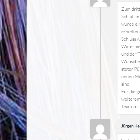
Zum dritt
Schlafzi
wurde ei
erhielten
Schluss 
Wir erhie
und der T
Wünsche 
steter P
neuen Mit
sind.
Für die g
weiterem
Team zu
Jürgen H