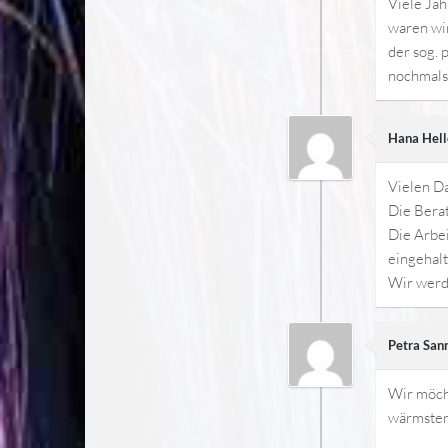
Viele Jah
waren wir
der sog.
nochmals
Hana Hell
Vielen D
Die Bera
Die Arbei
eingehalt
Wir werd
Petra San
Wir möch
wärmsten