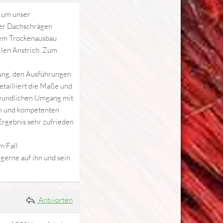
s um unser
der Dachschrägen
dem Trockenausbau
llen Anstrich. Zum
lung, den Ausführungen
tailliert die Maße und
reundlichen Umgang mit
en und kompetenten
Ergebnis sehr zufrieden
m Fall
gerne auf ihn und sein
Antworten