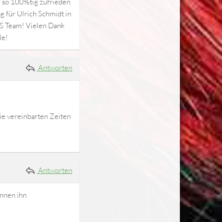
r so 100%tig zufrieden
g für Ulrich Schmidt in
ES Team! Vielen Dank
le!
Antworten
ie vereinbarten Zeiten
Antworten
nnen ihn