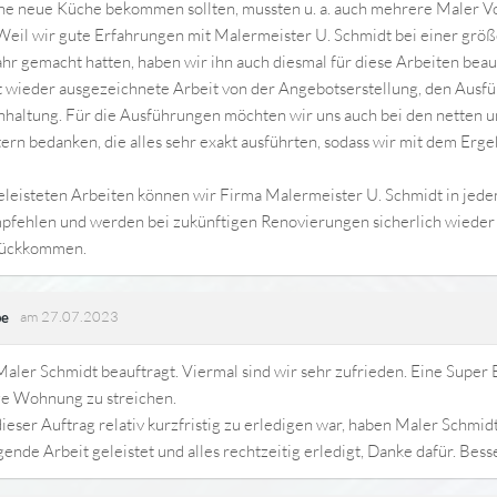
ine neue Küche bekommen sollten, mussten u. a. auch mehrere Maler 
Weil wir gute Erfahrungen mit Malermeister U. Schmidt bei einer grö
ahr gemacht hatten, haben wir ihn auch diesmal für diese Arbeiten beau
t wieder ausgezeichnete Arbeit von der Angebotserstellung, den Ausf
nhaltung. Für die Ausführungen möchten wir uns auch bei den netten
ern bedanken, die alles sehr exakt ausführten, sodass wir mit dem Erge
eleisteten Arbeiten können wir Firma Malermeister U. Schmidt in jede
pfehlen und werden bei zukünftigen Renovierungen sicherlich wieder 
rückkommen.
am 27.07.2023
be
aler Schmidt beauftragt. Viermal sind wir sehr zufrieden. Eine Super 
ze Wohnung zu streichen.
eser Auftrag relativ kurzfristig zu erledigen war, haben Maler Schmid
ende Arbeit geleistet und alles rechtzeitig erledigt, Danke dafür. Besse