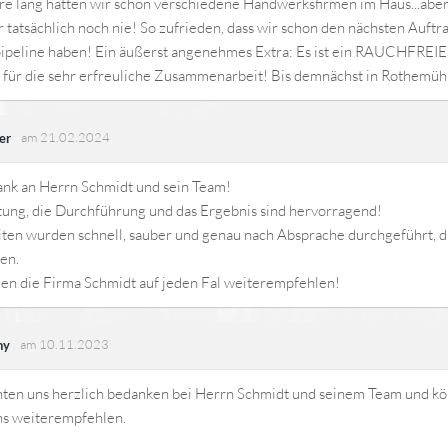
re lang hatten wir schon verschiedene Handwerksfirmen im Haus...abe
 tatsächlich noch nie! So zufrieden, dass wir schon den nächsten Auftra
 pipeline haben! Ein äußerst angenehmes Extra: Es ist ein RAUCHFREI
 für die sehr erfreuliche Zusammenarbeit! Bis demnächst in Rothemüh
am 21.02.2024
er
ank an Herrn Schmidt und sein Team!
tung, die Durchführung und das Ergebnis sind hervorragend!
ten wurden schnell, sauber und genau nach Absprache durchgeführt, d
en.
en die Firma Schmidt auf jeden Fal weiterempfehlen!
am 10.11.2023
ny
ten uns herzlich bedanken bei Herrn Schmidt und seinem Team und kö
s weiterempfehlen.