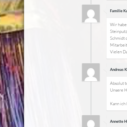
Familie K
Wir habe
Steinputz
Schmidt d
Mitarbeit
Vielen Da
Andreas K
Absolut t
Unsere Ha
Kann ich
Annette H