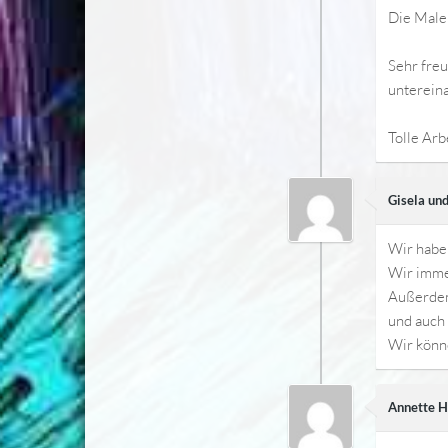
Die Male
Sehr freu
unterein
Tolle Arb
Gisela un
Wir haben
Wir imme
Außerdem 
und auch 
Wir könn
Annette H