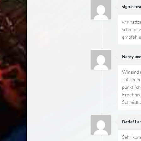
sigrun ro
wir hatte
schmidt w
empfehle
Nancy und
Wir sind
zufrieden
pünktlich
Ergebnis 
Schmidt 
Detlef La
Sehr komp